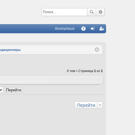
Anonymous
С
A
хо
ег
Q
д
ис
кондиционеры
тр
ац
0 тем • Страница
1
из
1
ия
Перейти