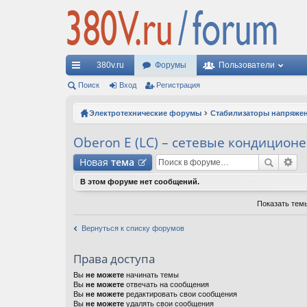
380v.ru
Форумы
Пользователи
с
Поиск
Вход
Регистрация
ы
Электротехнические форумы
Стабилизаторы напряже
лк
Oberon E (LC) – сетевые кондицион
и
Новая
тема
В этом форуме нет сообщений.
Показать тем
Вернуться к списку форумов
Права доступа
Вы
не можете
начинать темы
Вы
не можете
отвечать на сообщения
Вы
не можете
редактировать свои сообщения
Вы
не можете
удалять свои сообщения