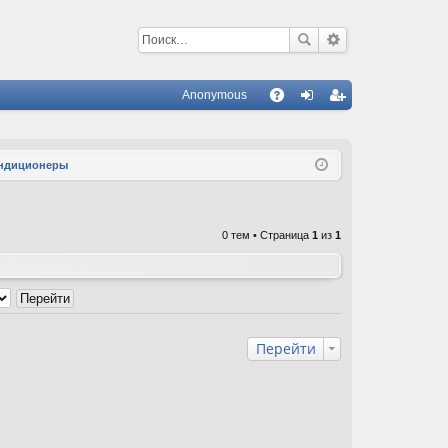
Anonymous
С
A
хо
ег
Q
д
ис
кондиционеры
тр
ац
0 тем • Страница
1
из
1
ия
Перейти