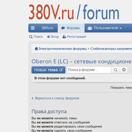
380v.ru
Форумы
Пользователи
с
Поиск
Вход
Регистрация
ы
Электротехнические форумы
Стабилизаторы напряже
лк
Oberon E (LC) – сетевые кондицион
и
Новая
тема
В этом форуме нет сообщений.
Показать тем
Вернуться к списку форумов
Права доступа
Вы
не можете
начинать темы
Вы
не можете
отвечать на сообщения
Вы
не можете
редактировать свои сообщения
Вы
не можете
удалять свои сообщения