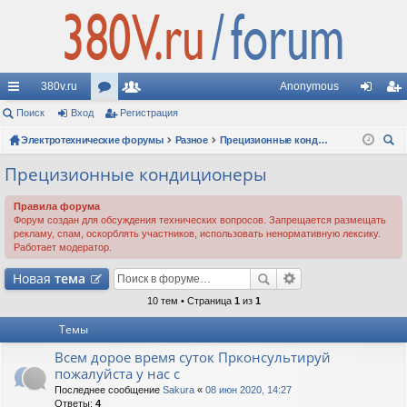
380v.ru
Anonymous
с
Поиск
Вход
ор
Регистрация
ол
хо
ег
ы
Электротехнические форумы
ум
ьз
Разное
Прецизионные кондиционеры
д
ис
ои
лк
ы
ов
тр
Прецизионные кондиционеры
ск
и
ат
ац
Правила форума
Форум создан для обсуждения технических вопросов. Запрещается размещать
ел
ия
рекламу, спам, оскорблять участников, использовать ненормативную лексику.
Работает модератор.
и
Новая
тема
10 тем • Страница
1
из
1
Темы
Всем дорое время суток Прконсультируй
пожалуйста у нас с
Последнее сообщение
Sakura
«
08 июн 2020, 14:27
Ответы:
4