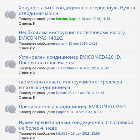
Хочу поставить кондиционер в серверную. Нужна
отводимая мощн
Последнее сообщение
Service Dept.
«
10 ноя 2014, 11:43
Ответы:
5
Необходима инструкция по тепловому насосу
EMICON PAS 1402C.
Последнее сообщение
sohar
«
10 сен 2014, 14:21
Ответы:
2
Установлен кондиционер EMICON EDA201D.
Постоянно отключается
Последнее сообщение
123pochta69
«
16 мар 2014, 20:42
Ответы:
3
где можно скачать инструкцию контроллера
emicon кондиционера
Последнее сообщение
Rehan125
«
21 дек 2013, 14:34
Ответы:
5
Прецизионный кондиционер EMICON ED.X921
Последнее сообщение
Рафаэль
«
14 окт 2013, 07:22
Нужен прецизионный кондиционер. С поставкой
не более 4- неде
Последнее сообщение
killbill83
«
15 сен 2011, 23:59
Ответы:
2