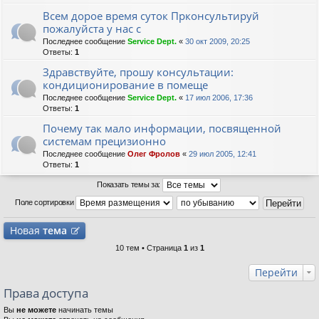
Всем дорое время суток Прконсультируй
пожалуйста у нас с
Последнее сообщение
Service Dept.
«
30 окт 2009, 20:25
Ответы:
1
Здравствуйте, прошу консультации:
кондиционирование в помеще
Последнее сообщение
Service Dept.
«
17 июл 2006, 17:36
Ответы:
1
Почему так мало информации, посвященной
системам прецизионно
Последнее сообщение
Олег Фролов
«
29 июл 2005, 12:41
Ответы:
1
Показать темы за:
Поле сортировки
Новая
тема
10 тем • Страница
1
из
1
Перейти
Права доступа
Вы
не можете
начинать темы