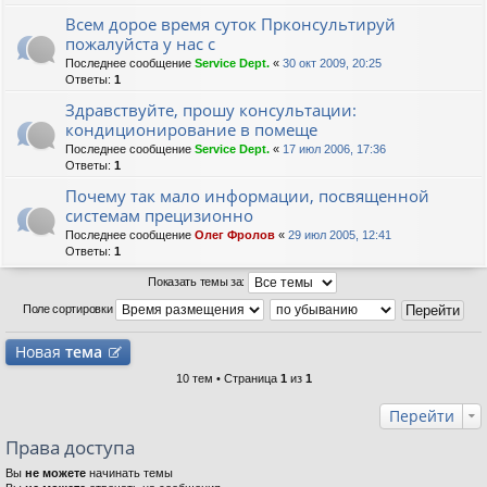
Всем дорое время суток Прконсультируй
пожалуйста у нас с
Последнее сообщение
Service Dept.
«
30 окт 2009, 20:25
Ответы:
1
Здравствуйте, прошу консультации:
кондиционирование в помеще
Последнее сообщение
Service Dept.
«
17 июл 2006, 17:36
Ответы:
1
Почему так мало информации, посвященной
системам прецизионно
Последнее сообщение
Олег Фролов
«
29 июл 2005, 12:41
Ответы:
1
Показать темы за:
Поле сортировки
Новая
тема
10 тем • Страница
1
из
1
Перейти
Права доступа
Вы
не можете
начинать темы