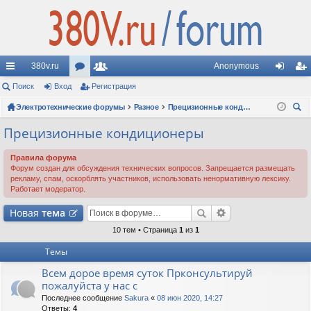
380v.ru
Anonymous
с
Поиск
Вход
ор
Регистрация
ол
хо
ег
ы
Электротехнические форумы
ум
ьз
Разное
Прецизионные кондиционеры
д
ис
ои
лк
ы
ов
тр
Прецизионные кондиционеры
ск
и
ат
ац
Правила форума
Форум создан для обсуждения технических вопросов. Запрещается размещать
ел
ия
рекламу, спам, оскорблять участников, использовать ненормативную лексику.
Работает модератор.
и
Новая
тема
10 тем • Страница
1
из
1
Темы
Всем дорое время суток Прконсультируй
пожалуйста у нас с
Последнее сообщение
Sakura
«
08 июн 2020, 14:27
Ответы:
4