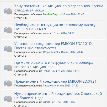
Хочу поставить кондиционер в серверную. Нужна
отводимая мощн
Последнее сообщение
Service Dept.
«
10 ноя 2014, 11:43
Ответы:
5
Необходима инструкция по тепловому насосу
EMICON PAS 1402C.
Последнее сообщение
sohar
«
10 сен 2014, 14:21
Ответы:
2
Установлен кондиционер EMICON EDA201D.
Постоянно отключается
Последнее сообщение
123pochta69
«
16 мар 2014, 20:42
Ответы:
3
где можно скачать инструкцию контроллера
emicon кондиционера
Последнее сообщение
Rehan125
«
21 дек 2013, 14:34
Ответы:
5
Прецизионный кондиционер EMICON ED.X921
Последнее сообщение
Рафаэль
«
14 окт 2013, 07:22
Нужен прецизионный кондиционер. С поставкой
не более 4- неде
Последнее сообщение
killbill83
«
15 сен 2011, 23:59
Ответы:
2