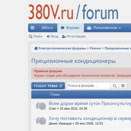
380v.ru
Форумы
Пользователи
с
Поиск
Вход
Регистрация
ы
Электротехнические форумы
Разное
Прецизионные 
лк
Прецизионные кондиционеры
и
Правила форума
Форум создан для обсуждения технических вопросов. Запрещае
Новая
тема
Темы
Всем дорое время суток Прконсультир
Олег
» 10 июн 2011, 04:38
Хочу поставить кондиционер в серв
Денис Иванцов
» 29 июл 2005, 12:53