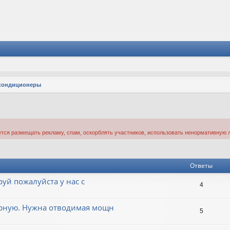
кондиционеры
тся размещать рекламу, спам, оскорблять участников, использовать ненормативную л
Ответы
уй пожалуйста у нас с
4
ерную. Нужна отводимая мощн
5