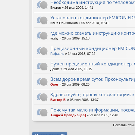
Необходима инструкция по тепловому
Виктор
» 26 июл 2009, 14:41
Установлен кондиционер EMICON EDA
Илья Овчинников
» 05 авг 2010, 10:41
где можно скачать инструкцию конт
vitaliy
» 28 окт 2009, 15:13
Прецизионный кондиционер EMICON
Рафаэль
» 14 окт 2013, 07:22
Нужен прецизионный кондиционер. С 
Денис
» 29 июл 2005, 13:15
Всем дорое время суток Прконсультир
Олег
» 28 окт 2009, 08:25
Здравствуйте, прошу консультации:
Виктор Е.
» 05 июл 2006, 13:37
Почему так мало информации, посв
Андрей Правдивцев]
» 29 июл 2005, 12:40
Показать тем