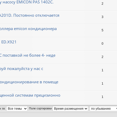
 насосу EMICON PAS 1402C.
2
201D. Постоянно отключается
3
роллера emicon кондиционера
5
 ED.X921
0
поставкой не более 4- неде
2
уй пожалуйста у нас с
1
 кондиционирование в помеще
1
ященной системам прецизионно
1
ы за:
Поле сортировки