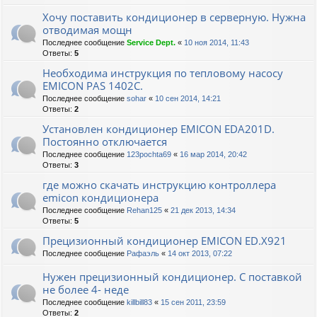
Хочу поставить кондиционер в серверную. Нужна
отводимая мощн
Последнее сообщение
Service Dept.
«
10 ноя 2014, 11:43
Ответы:
5
Необходима инструкция по тепловому насосу
EMICON PAS 1402C.
Последнее сообщение
sohar
«
10 сен 2014, 14:21
Ответы:
2
Установлен кондиционер EMICON EDA201D.
Постоянно отключается
Последнее сообщение
123pochta69
«
16 мар 2014, 20:42
Ответы:
3
где можно скачать инструкцию контроллера
emicon кондиционера
Последнее сообщение
Rehan125
«
21 дек 2013, 14:34
Ответы:
5
Прецизионный кондиционер EMICON ED.X921
Последнее сообщение
Рафаэль
«
14 окт 2013, 07:22
Нужен прецизионный кондиционер. С поставкой
не более 4- неде
Последнее сообщение
killbill83
«
15 сен 2011, 23:59
Ответы:
2