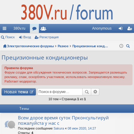
380v.ru
Anonymous
с
Поиск
Вход
ор
Регистрация
ол
хо
ег
ы
Электротехнические форумы
ум
ьз
Разное
Прецизионные кондиционеры
д
ис
ои
лк
ы
ов
тр
Прецизионные кондиционеры
ск
и
ат
ац
Правила форума
Форум создан для обсуждения технических вопросов. Запрещается размещать
ел
ия
рекламу, спам, оскорблять участников, использовать ненормативную лексику.
Работает модератор.
и
Новая
тема
10 тем • Страница
1
из
1
Темы
Всем дорое время суток Прконсультируй
пожалуйста у нас с
Последнее сообщение
Sakura
«
08 июн 2020, 14:27
Ответы:
4