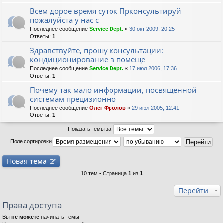
Всем дорое время суток Прконсультируй
пожалуйста у нас с
Последнее сообщение
Service Dept.
«
30 окт 2009, 20:25
Ответы:
1
Здравствуйте, прошу консультации:
кондиционирование в помеще
Последнее сообщение
Service Dept.
«
17 июл 2006, 17:36
Ответы:
1
Почему так мало информации, посвященной
системам прецизионно
Последнее сообщение
Олег Фролов
«
29 июл 2005, 12:41
Ответы:
1
Показать темы за:
Поле сортировки
Новая
тема
10 тем • Страница
1
из
1
Перейти
Права доступа
Вы
не можете
начинать темы