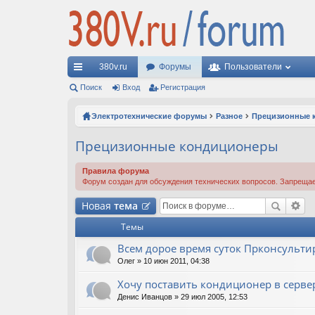
380v.ru
Форумы
Пользователи
с
Поиск
Вход
Регистрация
ы
Электротехнические форумы
Разное
Прецизионные 
лк
Прецизионные кондиционеры
и
Правила форума
Форум создан для обсуждения технических вопросов. Запрещае
Новая
тема
Темы
Всем дорое время суток Прконсультир
Олег
» 10 июн 2011, 04:38
Хочу поставить кондиционер в серв
Денис Иванцов
» 29 июл 2005, 12:53