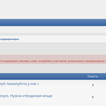
кондиционеры
тся размещать рекламу, спам, оскорблять участников, использовать ненормативную л
Ответы
уй пожалуйста у нас с
4
ерную. Нужна отводимая мощн
5