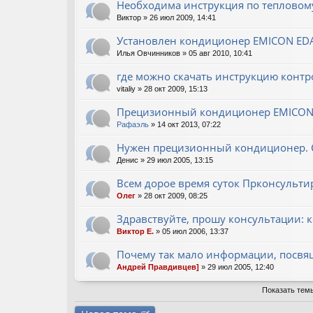
Необходима инструкция по тепловому
Виктор
» 26 июл 2009, 14:41
Установлен кондиционер EMICON EDA
Илья Овчинников
» 05 авг 2010, 10:41
где можно скачать инструкцию конт
vitaliy
» 28 окт 2009, 15:13
Прецизионный кондиционер EMICON
Рафаэль
» 14 окт 2013, 07:22
Нужен прецизионный кондиционер. С 
Денис
» 29 июл 2005, 13:15
Всем дорое время суток Прконсультир
Олег
» 28 окт 2009, 08:25
Здравствуйте, прошу консультации:
Виктор Е.
» 05 июл 2006, 13:37
Почему так мало информации, посв
Андрей Правдивцев]
» 29 июл 2005, 12:40
Показать тем