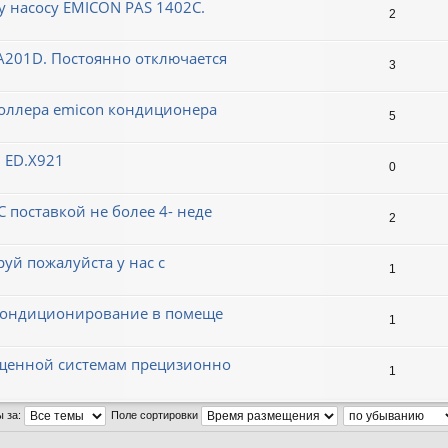
 насосу EMICON PAS 1402C.
2
201D. Постоянно отключается
3
роллера emicon кондиционера
5
 ED.X921
0
поставкой не более 4- неде
2
уй пожалуйста у нас с
1
 кондиционирование в помеще
1
ященной системам прецизионно
1
ы за:
Поле сортировки