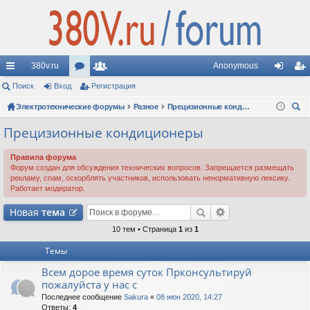
380v.ru
Anonymous
с
Поиск
Вход
ор
Регистрация
ол
хо
ег
ы
Электротехнические форумы
ум
ьз
Разное
Прецизионные кондиционеры
д
ис
ои
лк
ы
ов
тр
Прецизионные кондиционеры
ск
и
ат
ац
Правила форума
Форум создан для обсуждения технических вопросов. Запрещается размещать
ел
ия
рекламу, спам, оскорблять участников, использовать ненормативную лексику.
Работает модератор.
и
Новая
тема
10 тем • Страница
1
из
1
Темы
Всем дорое время суток Прконсультируй
пожалуйста у нас с
Последнее сообщение
Sakura
«
08 июн 2020, 14:27
Ответы:
4