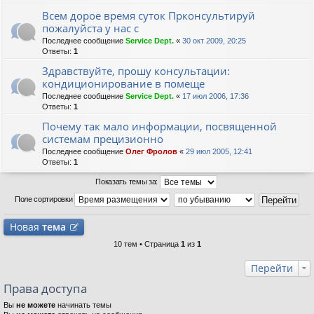
Всем дорое время суток Прконсультируй
пожалуйста у нас с
Последнее сообщение
Service Dept.
«
30 окт 2009, 20:25
Ответы:
1
Здравствуйте, прошу консультации:
кондиционирование в помеще
Последнее сообщение
Service Dept.
«
17 июл 2006, 17:36
Ответы:
1
Почему так мало информации, посвященной
системам прецизионно
Последнее сообщение
Олег Фролов
«
29 июл 2005, 12:41
Ответы:
1
Показать темы за:
Поле сортировки
Новая
тема
10 тем • Страница
1
из
1
Перейти
Права доступа
Вы
не можете
начинать темы