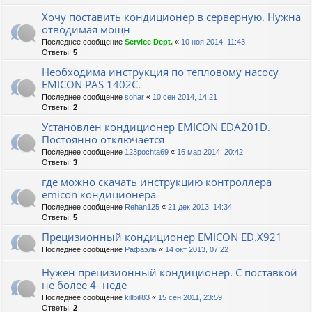
Хочу поставить кондиционер в серверную. Нужна
отводимая мощн
Последнее сообщение
Service Dept.
«
10 ноя 2014, 11:43
Ответы:
5
Необходима инструкция по тепловому насосу
EMICON PAS 1402C.
Последнее сообщение
sohar
«
10 сен 2014, 14:21
Ответы:
2
Установлен кондиционер EMICON EDA201D.
Постоянно отключается
Последнее сообщение
123pochta69
«
16 мар 2014, 20:42
Ответы:
3
где можно скачать инструкцию контроллера
emicon кондиционера
Последнее сообщение
Rehan125
«
21 дек 2013, 14:34
Ответы:
5
Прецизионный кондиционер EMICON ED.X921
Последнее сообщение
Рафаэль
«
14 окт 2013, 07:22
Нужен прецизионный кондиционер. С поставкой
не более 4- неде
Последнее сообщение
killbill83
«
15 сен 2011, 23:59
Ответы:
2