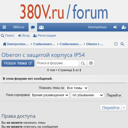
380v.ru
Anonymous
с
Поиск
Вход
ор
Регистрация
ол
хо
ег
ы
Электротехнические форумы
ум
ьз
Стабилизаторы напряжения
Стабилизаторы Oberon: вопросы по моделям
Oberon с защитой корпуса IP54
д
ис
ои
лк
ы
ов
тр
Oberon с защитой корпуса IP54
ск
и
ат
ац
Новая
тема
ел
ия
0 тем • Страница
1
из
1
и
В этом форуме нет сообщений.
Показать темы за:
Поле сортировки
Перейти
Права доступа
Вы
не можете
начинать темы
Вы
не можете
отвечать на сообщения