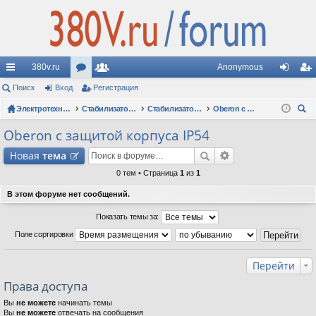
380v.ru
Anonymous
с
Поиск
Вход
ор
Регистрация
ол
хо
ег
ы
Электротехнические форумы
ум
ьз
Стабилизаторы напряжения
Стабилизаторы Oberon: вопросы по моделям
Oberon с защитой корпуса IP54
д
ис
ои
лк
ы
ов
тр
Oberon с защитой корпуса IP54
ск
и
ат
ац
Новая
тема
ел
ия
0 тем • Страница
1
из
1
и
В этом форуме нет сообщений.
Показать темы за:
Поле сортировки
Перейти
Права доступа
Вы
не можете
начинать темы
Вы
не можете
отвечать на сообщения