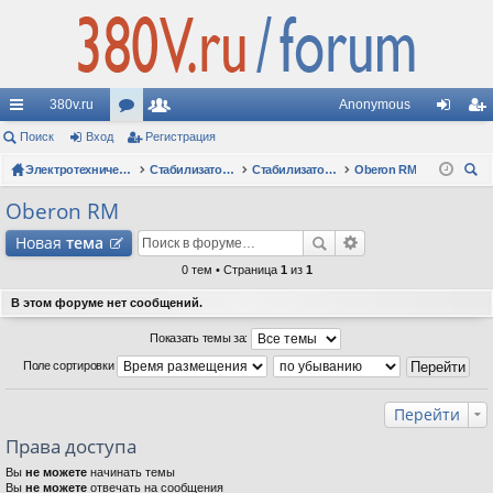
380v.ru
Anonymous
с
Поиск
Вход
ор
Регистрация
ол
хо
ег
ы
Электротехнические форумы
ум
ьз
Стабилизаторы напряжения
Стабилизаторы Oberon: вопросы по моделям
Oberon RM
д
ис
ои
лк
ы
ов
тр
Oberon RM
ск
и
ат
ац
Новая
тема
ел
ия
0 тем • Страница
1
из
1
и
В этом форуме нет сообщений.
Показать темы за:
Поле сортировки
Перейти
Права доступа
Вы
не можете
начинать темы
Вы
не можете
отвечать на сообщения