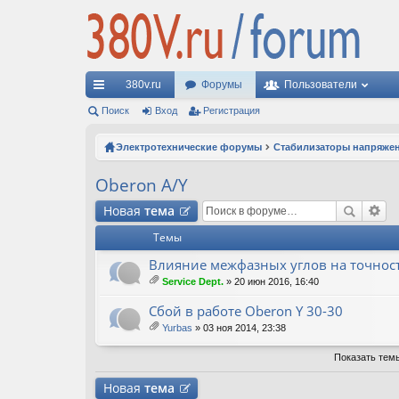
380v.ru
Форумы
Пользователи
с
Поиск
Вход
Регистрация
ы
Электротехнические форумы
Стабилизаторы напряже
лк
Oberon A/Y
и
Новая
тема
Темы
Влияние межфазных углов на точнос
Service Dept.
» 20 июн 2016, 16:40
ло
ж
Сбой в работе Oberon Y 30-30
ен
Yurbas
» 03 ноя 2014, 23:38
ия
ло
ж
Показать тем
ен
ия
Новая
тема