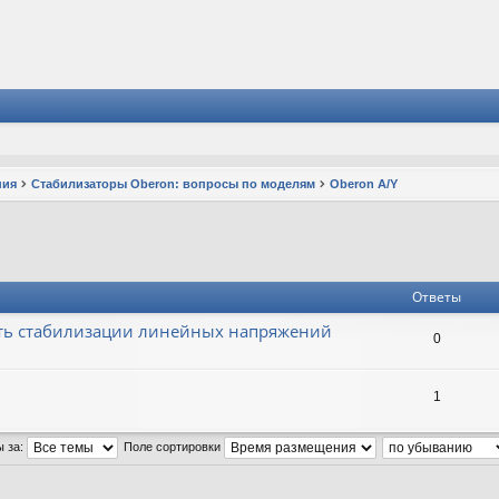
ния
Стабилизаторы Oberon: вопросы по моделям
Oberon A/Y
Ответы
ть стабилизации линейных напряжений
0
1
ы за:
Поле сортировки