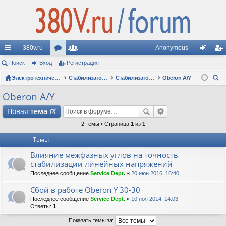
380v.ru
Anonymous
с
Поиск
Вход
ор
Регистрация
ол
хо
ег
ы
Электротехнические форумы
ум
ьз
Стабилизаторы напряжения
Стабилизаторы Oberon: вопросы по моделям
Oberon A/Y
д
ис
ои
лк
ы
ов
тр
Oberon A/Y
ск
и
ат
ац
Новая
тема
ел
ия
2 темы • Страница
1
из
1
Темы
и
Влияние межфазных углов на точность
стабилизации линейных напряжений
Последнее сообщение
Service Dept.
«
20 июн 2016, 16:40
Сбой в работе Oberon Y 30-30
Последнее сообщение
Service Dept.
«
10 ноя 2014, 14:03
Ответы:
1
Показать темы за: