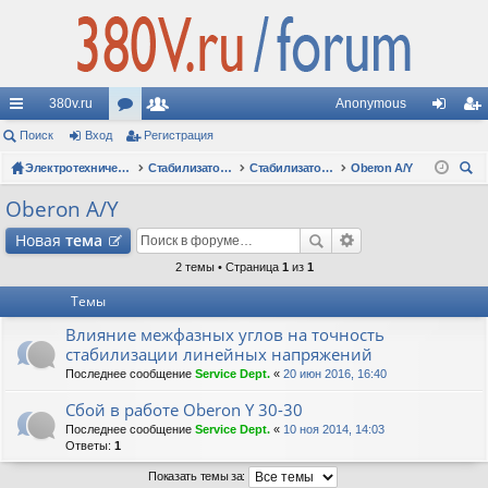
380v.ru
Anonymous
с
Поиск
Вход
ор
Регистрация
ол
хо
ег
ы
Электротехнические форумы
ум
ьз
Стабилизаторы напряжения
Стабилизаторы Oberon: вопросы по моделям
Oberon A/Y
д
ис
ои
лк
ы
ов
тр
Oberon A/Y
ск
и
ат
ац
Новая
тема
ел
ия
2 темы • Страница
1
из
1
Темы
и
Влияние межфазных углов на точность
стабилизации линейных напряжений
Последнее сообщение
Service Dept.
«
20 июн 2016, 16:40
Сбой в работе Oberon Y 30-30
Последнее сообщение
Service Dept.
«
10 ноя 2014, 14:03
Ответы:
1
Показать темы за: