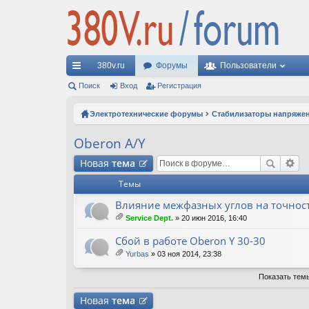
380v.ru
Форумы
Пользователи
с
Поиск
Вход
Регистрация
ы
Электротехнические форумы
Стабилизаторы напряже
лк
Oberon A/Y
и
Новая
тема
Темы
Влияние межфазных углов на точнос
Service Dept.
» 20 июн 2016, 16:40
ло
ж
Сбой в работе Oberon Y 30-30
ен
Yurbas
» 03 ноя 2014, 23:38
ия
ло
ж
Показать тем
ен
ия
Новая
тема