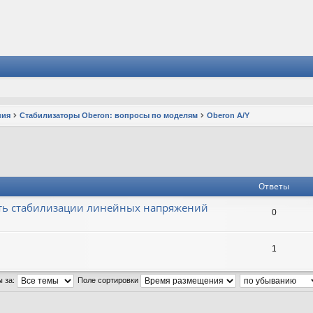
ния
Стабилизаторы Oberon: вопросы по моделям
Oberon A/Y
Ответы
ть стабилизации линейных напряжений
0
1
ы за:
Поле сортировки