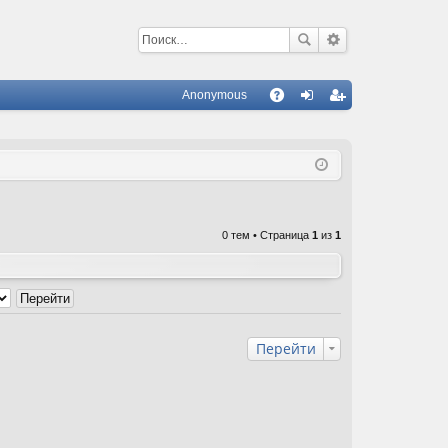
Anonymous
С
A
хо
ег
Q
д
ис
тр
ац
0 тем • Страница
1
из
1
ия
Перейти