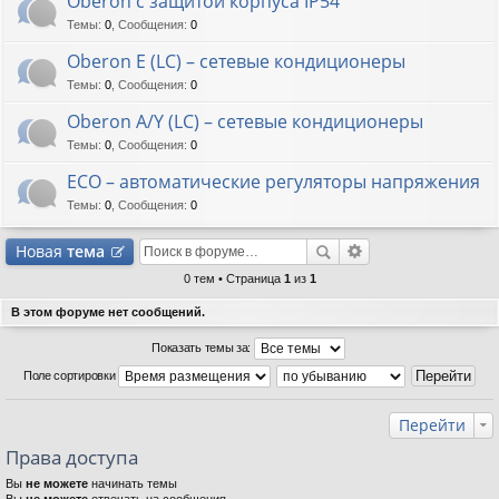
Oberon с защитой корпуса IP54
Темы
:
0
,
Сообщения
:
0
Oberon E (LC) – сетевые кондиционеры
Темы
:
0
,
Сообщения
:
0
Oberon A/Y (LC) – сетевые кондиционеры
Темы
:
0
,
Сообщения
:
0
ECO – автоматические регуляторы напряжения
Темы
:
0
,
Сообщения
:
0
Новая
тема
0 тем • Страница
1
из
1
В этом форуме нет сообщений.
Показать темы за:
Поле сортировки
Перейти
Права доступа
Вы
не можете
начинать темы
Вы
не можете
отвечать на сообщения