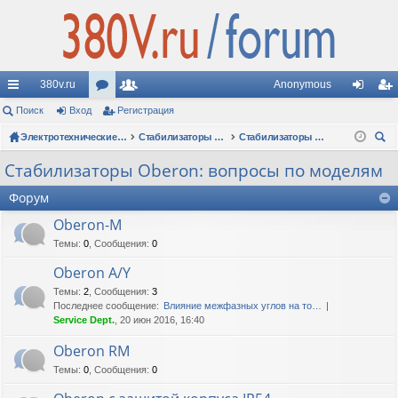
380v.ru
Anonymous
с
Поиск
Вход
ор
Регистрация
ол
хо
ег
ы
ум
Электротехнические форумы
ьз
Стабилизаторы напряжения
Стабилизаторы Oberon: вопросы по моделям
д
ис
ои
лк
ы
ов
тр
Стабилизаторы Oberon: вопросы по моделям
ск
и
ат
ац
Форум
ел
ия
Oberon-M
Темы
:
0
,
Сообщения
:
0
и
Oberon A/Y
Темы
:
2
,
Сообщения
:
3
Последнее сообщение:
Влияние межфазных углов на то…
Service Dept.
, 20 июн 2016, 16:40
Oberon RM
Темы
:
0
,
Сообщения
:
0