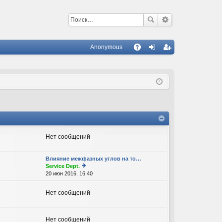
Anonymous
С
A
хо
ег
Q
д
ис
тр
ац
ия
Нет сообщений
Влияние межфазных углов на то…
Service Dept.
20 июн 2016, 16:40
е
р
е
Нет сообщений
йт
и
к
п
Нет сообщений