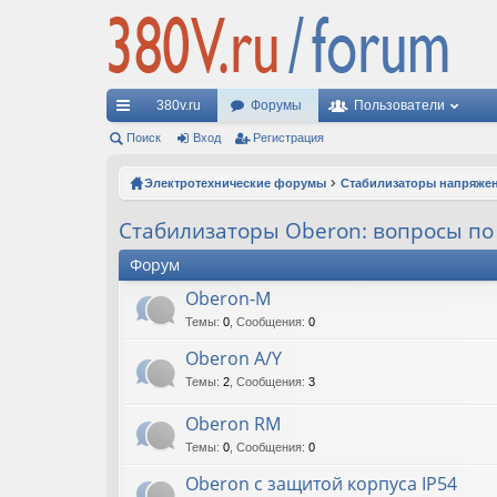
380v.ru
Форумы
Пользователи
с
Поиск
Вход
Регистрация
ы
Электротехнические форумы
Стабилизаторы напряже
лк
Стабилизаторы Oberon: вопросы по
и
Форум
Oberon-M
Темы
:
0
,
Сообщения
:
0
Oberon A/Y
Темы
:
2
,
Сообщения
:
3
Oberon RM
Темы
:
0
,
Сообщения
:
0
Oberon с защитой корпуса IP54