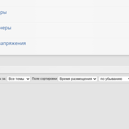
еры
онеры
 напряжения
ы за:
Поле сортировки