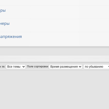
еры
онеры
 напряжения
ы за:
Поле сортировки