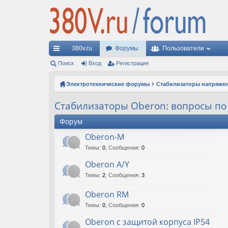
380v.ru
Форумы
Пользователи
с
Поиск
Вход
Регистрация
ы
Электротехнические форумы
Стабилизаторы напряже
лк
Стабилизаторы Oberon: вопросы по
и
Форум
Oberon-M
Темы
:
0
,
Сообщения
:
0
Oberon A/Y
Темы
:
2
,
Сообщения
:
3
Oberon RM
Темы
:
0
,
Сообщения
:
0
Oberon с защитой корпуса IP54