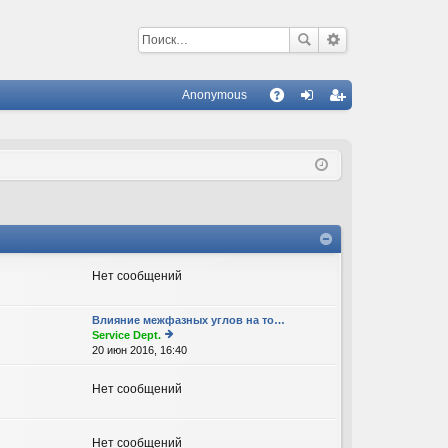
Anonymous
С
A
хо
ег
Q
д
ис
тр
ац
ия
Нет сообщений
Влияние межфазных углов на то…
Service Dept.
20 июн 2016, 16:40
е
р
е
Нет сообщений
йт
и
к
п
Нет сообщений