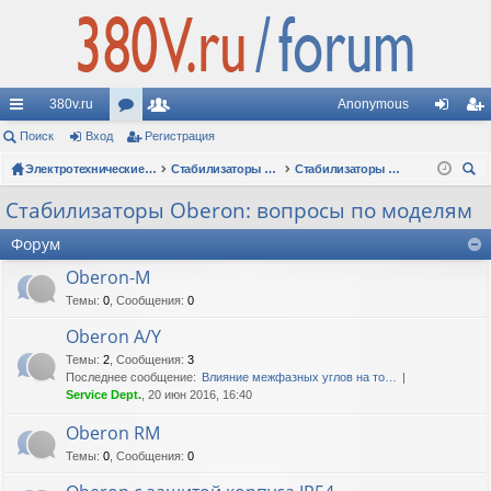
380v.ru
Anonymous
с
Поиск
Вход
ор
Регистрация
ол
хо
ег
ы
ум
Электротехнические форумы
ьз
Стабилизаторы напряжения
Стабилизаторы Oberon: вопросы по моделям
д
ис
ои
лк
ы
ов
тр
Стабилизаторы Oberon: вопросы по моделям
ск
и
ат
ац
Форум
ел
ия
Oberon-M
Темы
:
0
,
Сообщения
:
0
и
Oberon A/Y
Темы
:
2
,
Сообщения
:
3
Последнее сообщение:
Влияние межфазных углов на то…
Service Dept.
, 20 июн 2016, 16:40
Oberon RM
Темы
:
0
,
Сообщения
:
0