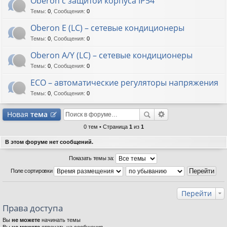
Oberon с защитой корпуса IP54
Темы
:
0
,
Сообщения
:
0
Oberon E (LC) – сетевые кондиционеры
Темы
:
0
,
Сообщения
:
0
Oberon A/Y (LC) – сетевые кондиционеры
Темы
:
0
,
Сообщения
:
0
ECO – автоматические регуляторы напряжения
Темы
:
0
,
Сообщения
:
0
Новая
тема
0 тем • Страница
1
из
1
В этом форуме нет сообщений.
Показать темы за:
Поле сортировки
Перейти
Права доступа
Вы
не можете
начинать темы
Вы
не можете
отвечать на сообщения