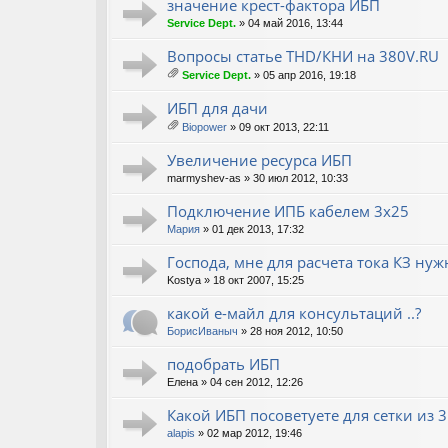
ж
значение крест-фактора ИБП
ен
Service Dept.
» 04 май 2016, 13:44
ия
Вопросы статье THD/КНИ на 380V.RU
Service Dept.
» 05 апр 2016, 19:18
ло
ж
ИБП для дачи
ен
Biopower
» 09 окт 2013, 22:11
ия
ло
ж
Увеличение ресурса ИБП
ен
marmyshev-as
» 30 июл 2012, 10:33
ия
Подключение ИПБ кабелем 3х25
Мария
» 01 дек 2013, 17:32
Господа, мне для расчета тока КЗ ну
Kostya
» 18 окт 2007, 15:25
какой е-майл для консультаций ..?
БорисИваныч
» 28 ноя 2012, 10:50
подобрать ИБП
Елена
» 04 сен 2012, 12:26
Какой ИБП посоветуете для сетки из 
alapis
» 02 мар 2012, 19:46