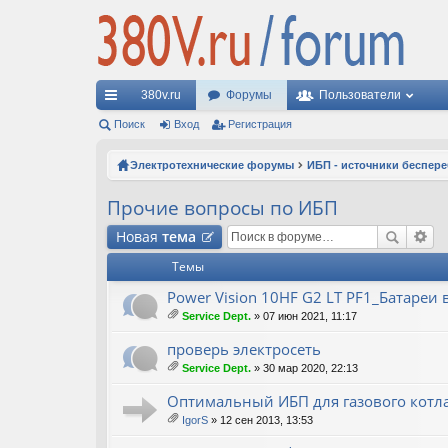
380v.ru
Форумы
Пользователи
с
Поиск
Вход
Регистрация
ы
Электротехнические форумы
ИБП - источники беспер
лк
Прочие вопросы по ИБП
и
Новая
тема
Темы
Power Vision 10HF G2 LT PF1_Батареи
Service Dept.
» 07 июн 2021, 11:17
ло
ж
проверь электросеть
ен
Service Dept.
» 30 мар 2020, 22:13
ия
ло
ж
Оптимальный ИБП для газового котл
ен
IgorS
» 12 сен 2013, 13:53
ия
ло