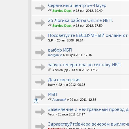
Сервисный центр Эн-Пауэр
Service Dept.
» 13 сен 2012, 19:49
ло
ж
25 Логика работы OnLine ИБП.
ен
Service Dept.
» 13 сен 2012, 17:59
ия
ло
ж
Посоветуйте БЕСШУМНЫЙ онлайн от 80
ен
S.P.
» 26 авг 2008, 16:14
ия
выбор ИБП
morgan-id
» 10 дек 2011, 17:16
запуск генератора по сигналу ИБП
Александр
» 13 янв 2012, 17:58
ло
ж
Для освещения
ен
lisely
» 22 янв 2012, 00:13
ия
ИБП
Анатолий
» 29 ноя 2011, 12:55
ло
ж
Заземление и нейтральный провод дл
ен
Vepr
» 23 июн 2011, 17:17
ия
Здравствуйте!вчера вечером выключ