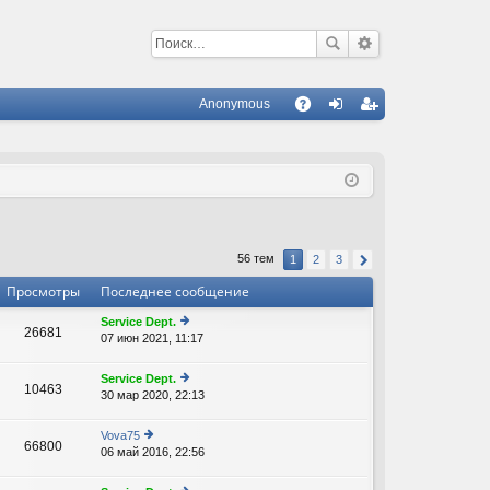
Anonymous
С
A
хо
ег
Q
д
ис
тр
ац
56 тем
1
2
3
ия
Просмотры
Последнее сообщение
Service Dept.
26681
07 июн 2021, 11:17
е
В
р
е
Service Dept.
10463
йт
30 мар 2020, 22:13
е
В
и
р
к
е
Vova75
п
66800
йт
06 май 2016, 22:56
е
о
В
и
р
с
к
е
л