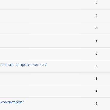
0
0
8
4
1
жно знать сопротивление И
3
2
4
3 компьтеров?
5