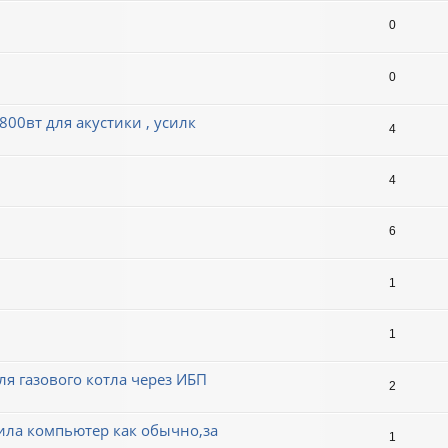
0
0
0вт для акустики , усилк
4
4
6
1
1
я газового котла через ИБП
2
ила компьютер как обычно,за
1