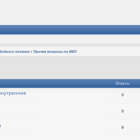
ебойного питания
Прочие вопросы по ИБП
Ответы
 внутренние
0
0
а
8