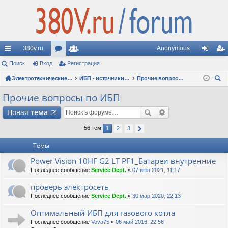
380v.ru
Anonymous
с
Поиск
Вход
ор
Регистрация
ол
хо
ег
ы
ум
Электротехнические форумы
ьз
ИБП - источники бесперебойного питания
Прочие вопросы по ИБП
д
ис
ои
лк
ы
ов
тр
Прочие вопросы по ИБП
ск
и
ат
ац
Новая
тема
ел
ия
56 тем
1
2
3
и
Темы
Power Vision 10HF G2 LT PF1_Батареи внутренние
Последнее сообщение
Service Dept.
«
07 июн 2021, 11:17
проверь электросеть
Последнее сообщение
Service Dept.
«
30 мар 2020, 22:13
Оптимальный ИБП для газового котла
Последнее сообщение
Vova75
«
06 май 2016, 22:56