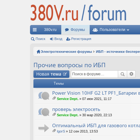
380v.ru
Форумы
Пользователи
с
Поиск
Вход
Регистрация
ы
Электротехнические форумы
ИБП - источники беспер
лк
Прочие вопросы по ИБП
и
Новая
тема
Темы
Power Vision 10HF G2 LT PF1_Батареи
Service Dept.
» 07 июн 2021, 11:17
ло
ж
проверь электросеть
ен
Service Dept.
» 30 мар 2020, 22:13
ия
ло
ж
Оптимальный ИБП для газового котл
ен
IgorS
» 12 сен 2013, 13:53
ия
ло