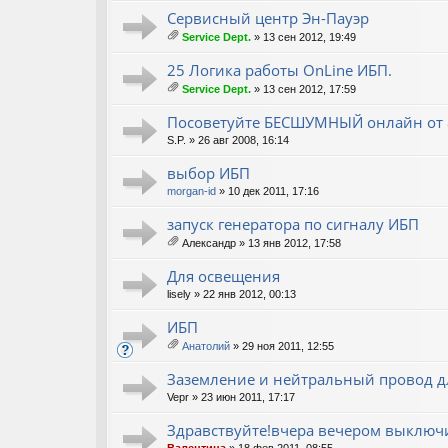
Сервисный центр Эн-Пауэр
Service Dept.
» 13 сен 2012, 19:49
ло
ж
25 Логика работы OnLine ИБП.
ен
Service Dept.
» 13 сен 2012, 17:59
ия
ло
ж
Посоветуйте БЕСШУМНЫЙ онлайн от 80
ен
S.P.
» 26 авг 2008, 16:14
ия
выбор ИБП
morgan-id
» 10 дек 2011, 17:16
запуск генератора по сигналу ИБП
Александр
» 13 янв 2012, 17:58
ло
ж
Для освещения
ен
lisely
» 22 янв 2012, 00:13
ия
ИБП
Анатолий
» 29 ноя 2011, 12:55
ло
ж
Заземление и нейтральный провод дл
ен
Vepr
» 23 июн 2011, 17:17
ия
Здравствуйте!вчера вечером выключ