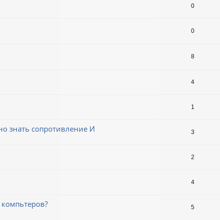
0
0
8
4
1
жно знать сопротивление И
3
2
4
3 компьтеров?
5