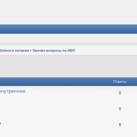
ебойного питания
Прочие вопросы по ИБП
Ответы
 внутренние
0
0
а
8