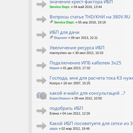
ж
значение крест-фактора ИБП
ен
Service Dept.
» 04 май 2016, 13:44
ия
Вопросы статье THD/КНИ на 380V.RU
Service Dept.
» 05 апр 2016, 19:18
ло
ж
ИБП для дачи
ен
Biopower
» 09 окт 2013, 22:11
ия
ло
ж
Увеличение ресурса ИБП
ен
marmyshev-as
» 30 июл 2012, 10:33
ия
Подключение ИПБ кабелем 3х25
Мария
» 01 дек 2013, 17:32
Господа, мне для расчета тока КЗ ну
Kostya
» 18 окт 2007, 15:25
какой е-майл для консультаций ..?
БорисИваныч
» 28 ноя 2012, 10:50
подобрать ИБП
Елена
» 04 сен 2012, 12:26
Какой ИБП посоветуете для сетки из 
alapis
» 02 мар 2012, 19:46