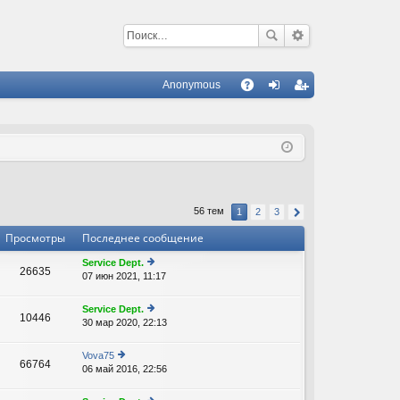
Anonymous
С
A
хо
ег
Q
д
ис
тр
ац
56 тем
1
2
3
ия
Просмотры
Последнее сообщение
Service Dept.
26635
07 июн 2021, 11:17
е
В
р
е
Service Dept.
10446
йт
30 мар 2020, 22:13
е
В
и
р
к
е
Vova75
п
66764
йт
06 май 2016, 22:56
е
о
В
и
р
с
к
е
л