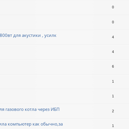
0
0
0вт для акустики , усилк
4
4
6
1
1
я газового котла через ИБП
2
ила компьютер как обычно,за
1