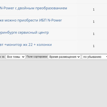
N-Power с двойным преобразованием
1
еже можно приобрести ИБП N-Power
1
теринбурге сервисный центр
1
вт +монитор жк 22 + колонки
1
ы за:
Поле сортировки