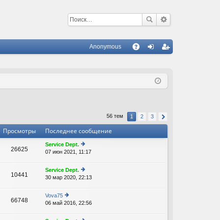
Anonymous
С
A
хо
ег
Q
д
ис
тр
ац
56 тем
1
2
3
ия
Просмотры
Последнее сообщение
Service Dept.
26625
07 июн 2021, 11:17
е
В
р
е
Service Dept.
10441
йт
30 мар 2020, 22:13
е
В
и
р
к
е
Vova75
п
66748
йт
06 май 2016, 22:56
е
о
В
и
р
с
к
е
л