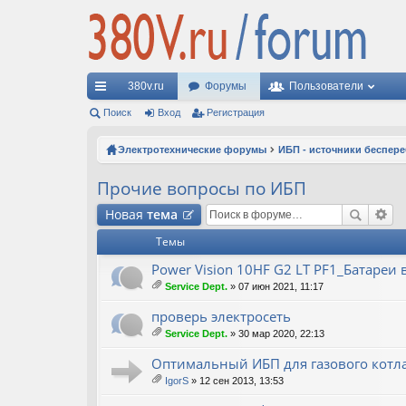
380v.ru
Форумы
Пользователи
с
Поиск
Вход
Регистрация
ы
Электротехнические форумы
ИБП - источники беспер
лк
Прочие вопросы по ИБП
и
Новая
тема
Темы
Power Vision 10HF G2 LT PF1_Батареи
Service Dept.
» 07 июн 2021, 11:17
ло
ж
проверь электросеть
ен
Service Dept.
» 30 мар 2020, 22:13
ия
ло
ж
Оптимальный ИБП для газового котл
ен
IgorS
» 12 сен 2013, 13:53
ия
ло