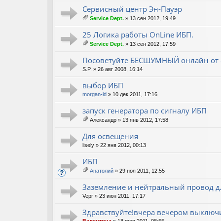
Сервисный центр Эн-Пауэр
Service Dept.
» 13 сен 2012, 19:49
ло
ж
25 Логика работы OnLine ИБП.
ен
Service Dept.
» 13 сен 2012, 17:59
ия
ло
ж
Посоветуйте БЕСШУМНЫЙ онлайн от 80
ен
S.P.
» 26 авг 2008, 16:14
ия
выбор ИБП
morgan-id
» 10 дек 2011, 17:16
запуск генератора по сигналу ИБП
Александр
» 13 янв 2012, 17:58
ло
ж
Для освещения
ен
lisely
» 22 янв 2012, 00:13
ия
ИБП
Анатолий
» 29 ноя 2011, 12:55
ло
ж
Заземление и нейтральный провод дл
ен
Vepr
» 23 июн 2011, 17:17
ия
Здравствуйте!вчера вечером выключ