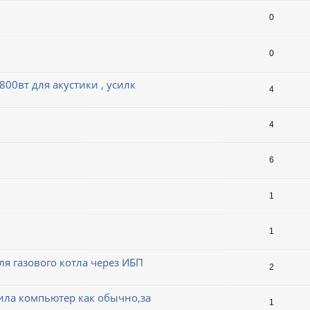
0
0
0вт для акустики , усилк
4
4
6
1
1
я газового котла через ИБП
2
ила компьютер как обычно,за
1