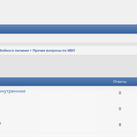
ебойного питания
Прочие вопросы по ИБП
Ответы
 внутренние
0
0
а
8