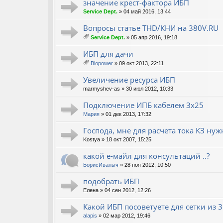
ж
значение крест-фактора ИБП
ен
Service Dept.
» 04 май 2016, 13:44
ия
Вопросы статье THD/КНИ на 380V.RU
Service Dept.
» 05 апр 2016, 19:18
ло
ж
ИБП для дачи
ен
Biopower
» 09 окт 2013, 22:11
ия
ло
ж
Увеличение ресурса ИБП
ен
marmyshev-as
» 30 июл 2012, 10:33
ия
Подключение ИПБ кабелем 3х25
Мария
» 01 дек 2013, 17:32
Господа, мне для расчета тока КЗ ну
Kostya
» 18 окт 2007, 15:25
какой е-майл для консультаций ..?
БорисИваныч
» 28 ноя 2012, 10:50
подобрать ИБП
Елена
» 04 сен 2012, 12:26
Какой ИБП посоветуете для сетки из 
alapis
» 02 мар 2012, 19:46