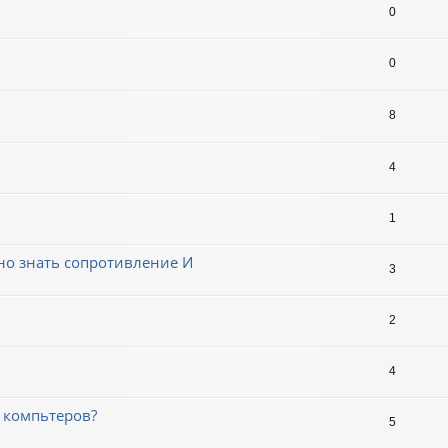
0
0
8
4
1
жно знать сопротивление И
3
2
4
3 компьтеров?
5