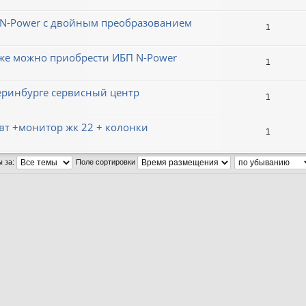
N-Power с двойным преобразованием
1
еже можно приобрести ИБП N-Power
1
теринбурге сервисный центр
1
вт +монитор жк 22 + колонки
1
ы за:
Поле сортировки