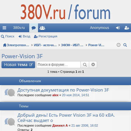
380v.ru
Anonymous
с
Поиск
Вход
ор
Регистрация
ол
хо
ег
ы
Электротехнические форумы
ум
ьз
ИБП - источники бесперебойного питания
3Ф/3Ф - ИБП N-POWER: трехфазные 10 - 10000 кВА - вопросы по моделям
Power-Vision 3F
д
ис
ои
лк
ы
ов
тр
Power-Vision 3F
ск
и
ат
ац
Новая
тема
ел
ия
1 тема • Страница
1
из
1
Объявления
и
Доступная докуметация по Power-Vision 3F
Последнее сообщение
alex
«
20 ноя 2014, 14:51
Темы
Добрый день! Есть Power Vision 3F на 60 кВА.
Сейчас выдает о
Последнее сообщение
Даниил А
«
21 авг 2006, 16:02
Ответы:
2