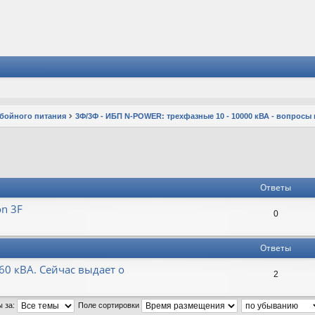
ебойного питания
3Ф/3Ф - ИБП N-POWER: трехфазные 10 - 10000 кВА - вопросы
Ответы
on 3F
0
Ответы
 60 кВА. Сейчас выдает о
2
ы за:
Поле сортировки