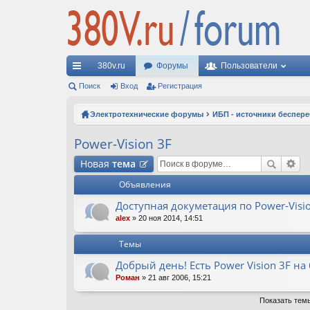
380v.ru
Форумы
Пользователи
с
Поиск
Вход
Регистрация
ы
Электротехнические форумы
ИБП - источники беспер
лк
Power-Vision 3F
и
Новая
тема
Объявления
Доступная докуметация по Power-Visi
alex
» 20 ноя 2014, 14:51
Темы
Добрый день! Есть Power Vision 3F на
Роман
» 21 авг 2006, 15:21
Показать тем