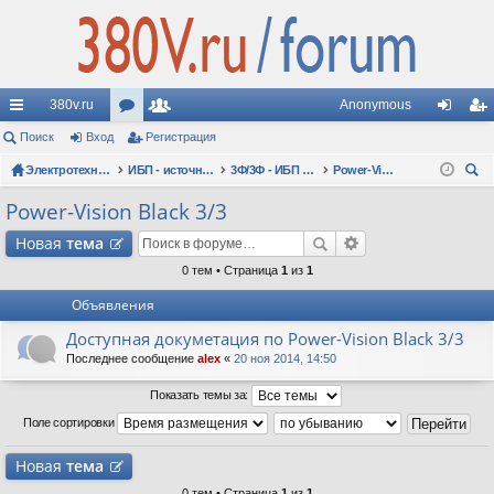
380v.ru
Anonymous
с
Поиск
Вход
ор
Регистрация
ол
хо
ег
ы
Электротехнические форумы
ум
ьз
ИБП - источники бесперебойного питания
3Ф/3Ф - ИБП N-POWER: трехфазные 10 - 10000 кВА - вопросы по моделям
Power-Vision Black 3/3
д
ис
ои
лк
ы
ов
тр
Power-Vision Black 3/3
ск
и
ат
ац
Новая
тема
ел
ия
0 тем • Страница
1
из
1
Объявления
и
Доступная докуметация по Power-Vision Black 3/3
Последнее сообщение
alex
«
20 ноя 2014, 14:50
Показать темы за:
Поле сортировки
Новая
тема
0 тем • Страница
1
из
1