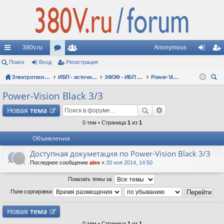
380v.ru
Anonymous
с
Поиск
Вход
ор
Регистрация
ол
хо
ег
ы
Электротехнические форумы
ум
ьз
ИБП - источники бесперебойного питания
3Ф/3Ф - ИБП N-POWER: трехфазные 10 - 10000 кВА - вопросы по моделям
Power-Vision Black 3/3
д
ис
ои
лк
ы
ов
тр
Power-Vision Black 3/3
ск
и
ат
ац
Новая
тема
ел
ия
0 тем • Страница
1
из
1
Объявления
и
Доступная докуметация по Power-Vision Black 3/3
Последнее сообщение
alex
«
20 ноя 2014, 14:50
Показать темы за:
Поле сортировки
Новая
тема
0 тем • Страница
1
из
1