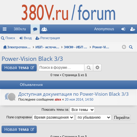
380v.ru
Anonymous
с
Поиск
Вход
ор
Регистрация
ол
хо
ег
ы
Электротехнические форумы
ум
ьз
ИБП - источники бесперебойного питания
3Ф/3Ф - ИБП N-POWER: трехфазные 10 - 10000 кВА - вопросы по моделям
Power-Vision Black 3/3
д
ис
ои
лк
ы
ов
тр
Power-Vision Black 3/3
ск
и
ат
ац
Новая
тема
ел
ия
0 тем • Страница
1
из
1
Объявления
и
Доступная докуметация по Power-Vision Black 3/3
Последнее сообщение
alex
«
20 ноя 2014, 14:50
Показать темы за:
Поле сортировки
Новая
тема
0 тем • Страница
1
из
1