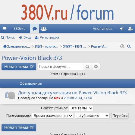
380v.ru
Anonymous
с
Поиск
Вход
ор
Регистрация
ол
хо
ег
ы
Электротехнические форумы
ум
ьз
ИБП - источники бесперебойного питания
3Ф/3Ф - ИБП N-POWER: трехфазные 10 - 10000 кВА - вопросы по моделям
Power-Vision Black 3/3
д
ис
ои
лк
ы
ов
тр
Power-Vision Black 3/3
ск
и
ат
ац
Новая
тема
ел
ия
0 тем • Страница
1
из
1
Объявления
и
Доступная докуметация по Power-Vision Black 3/3
Последнее сообщение
alex
«
20 ноя 2014, 14:50
Показать темы за:
Поле сортировки
Новая
тема
0 тем • Страница
1
из
1