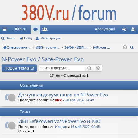
380v.ru
Anonymous
с
Поиск
Вход
ор
Регистрация
ол
хо
ег
ы
Электротехнические форумы
ум
ьз
ИБП - источники бесперебойного питания
3Ф/3Ф - ИБП N-POWER: трехфазные 10 - 10000 кВА - вопросы по моделям
N-Power Evo / Safe-Power Evo
д
ис
ои
лк
ы
ов
тр
N-Power Evo / Safe-Power Evo
ск
и
ат
ац
Новая
тема
ел
ия
17 тем • Страница
1
из
1
Объявления
и
Доступная докуметация по N-Power Evo
Последнее сообщение
alex
«
20 ноя 2014, 14:49
Темы
ИБП SafePowerEvo/NPowerEvo и УЗО
Последнее сообщение
Ильдар
«
16 май 2022, 09:45
Ответы:
1