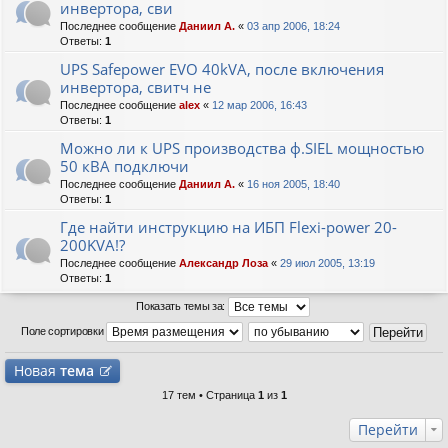
инвертора, сви
Последнее сообщение
Даниил А.
«
03 апр 2006, 18:24
Ответы:
1
UPS Safepower EVO 40kVA, после включения
инвертора, свитч не
Последнее сообщение
alex
«
12 мар 2006, 16:43
Ответы:
1
Можно ли к UPS производства ф.SIEL мощностью
50 кВА подключи
Последнее сообщение
Даниил А.
«
16 ноя 2005, 18:40
Ответы:
1
Где найти инструкцию на ИБП Flexi-power 20-
200KVA!?
Последнее сообщение
Александр Лоза
«
29 июл 2005, 13:19
Ответы:
1
Показать темы за:
Поле сортировки
Новая
тема
17 тем • Страница
1
из
1
Перейти