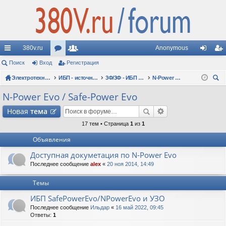
380v.ru
Anonymous
с
Поиск
Вход
ор
Регистрация
ол
хо
ег
ы
Электротехнические форумы
ум
ьз
ИБП - источники бесперебойного питания
3Ф/3Ф - ИБП N-POWER: трехфазные 10 - 10000 кВА - вопросы по моделям
N-Power Evo / Safe-Power Evo
д
ис
ои
лк
ы
ов
тр
N-Power Evo / Safe-Power Evo
ск
и
ат
ац
Новая
тема
ел
ия
17 тем • Страница
1
из
1
Объявления
и
Доступная докуметация по N-Power Evo
Последнее сообщение
alex
«
20 ноя 2014, 14:49
Темы
ИБП SafePowerEvo/NPowerEvo и УЗО
Последнее сообщение
Ильдар
«
16 май 2022, 09:45
Ответы:
1