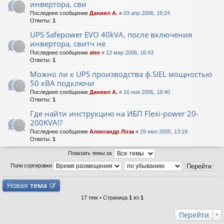
инвертора, сви
Последнее сообщение
Даниил А.
«
03 апр 2006, 18:24
Ответы:
1
UPS Safepower EVO 40kVA, после включения
инвертора, свитч не
Последнее сообщение
alex
«
12 мар 2006, 16:43
Ответы:
1
Можно ли к UPS производства ф.SIEL мощностью
50 кВА подключи
Последнее сообщение
Даниил А.
«
16 ноя 2005, 18:40
Ответы:
1
Где найти инструкцию на ИБП Flexi-power 20-
200KVA!?
Последнее сообщение
Александр Лоза
«
29 июл 2005, 13:19
Ответы:
1
Показать темы за:
Поле сортировки
Новая
тема
17 тем • Страница
1
из
1
Перейти