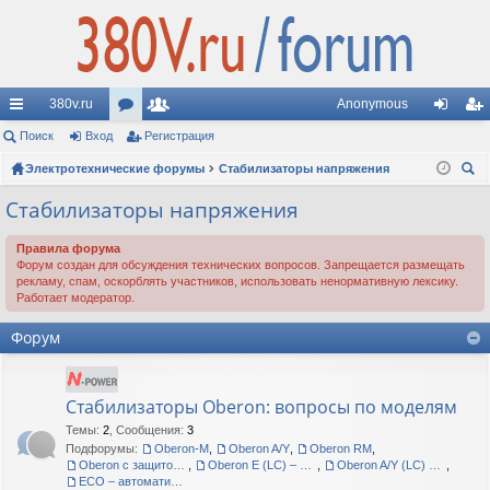
380v.ru
Anonymous
с
Поиск
Вход
ор
Регистрация
ол
хо
ег
ы
Электротехнические форумы
ум
ьз
Стабилизаторы напряжения
д
ис
ои
лк
ы
ов
тр
Стабилизаторы напряжения
ск
и
ат
ац
Правила форума
Форум создан для обсуждения технических вопросов. Запрещается размещать
ел
ия
рекламу, спам, оскорблять участников, использовать ненормативную лексику.
Работает модератор.
и
Форум
Стабилизаторы Oberon: вопросы по моделям
Темы
:
2
,
Сообщения
:
3
Подфорумы:
Oberon-M
,
Oberon A/Y
,
Oberon RM
,
Oberon с защитой корпуса IP54
,
Oberon E (LC) – сетевые кондиционеры
,
Oberon A/Y (LC) – сетевые кондиционеры
,
ECO – автоматические регуляторы напряжения