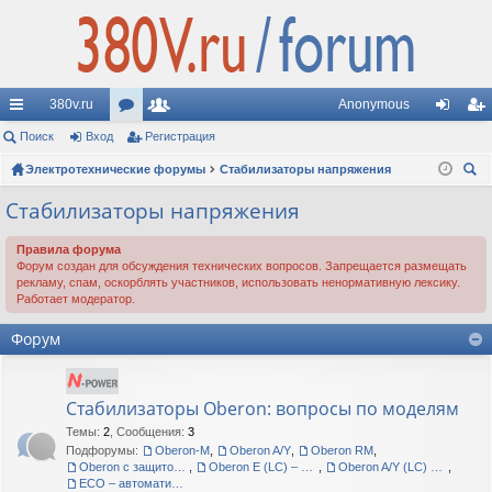
380v.ru
Anonymous
с
Поиск
Вход
ор
Регистрация
ол
хо
ег
ы
Электротехнические форумы
ум
ьз
Стабилизаторы напряжения
д
ис
ои
лк
ы
ов
тр
Стабилизаторы напряжения
ск
и
ат
ац
Правила форума
Форум создан для обсуждения технических вопросов. Запрещается размещать
ел
ия
рекламу, спам, оскорблять участников, использовать ненормативную лексику.
Работает модератор.
и
Форум
Стабилизаторы Oberon: вопросы по моделям
Темы
:
2
,
Сообщения
:
3
Подфорумы:
Oberon-M
,
Oberon A/Y
,
Oberon RM
,
Oberon с защитой корпуса IP54
,
Oberon E (LC) – сетевые кондиционеры
,
Oberon A/Y (LC) – сетевые кондиционеры
,
ECO – автоматические регуляторы напряжения