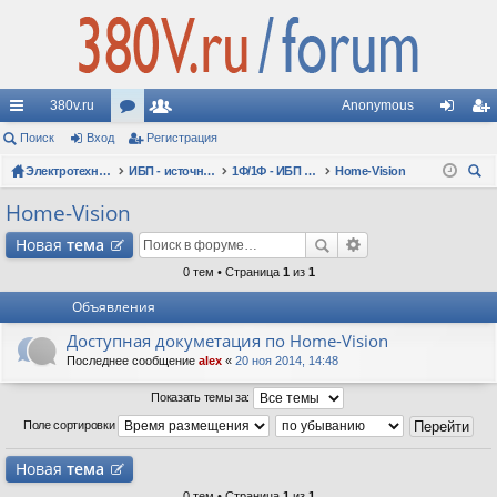
380v.ru
Anonymous
с
Поиск
Вход
ор
Регистрация
ол
хо
ег
ы
Электротехнические форумы
ум
ьз
ИБП - источники бесперебойного питания
1Ф/1Ф - ИБП N-POWER - однофазные 1-10 кВА - вопросы по моделям
Home-Vision
д
ис
ои
лк
ы
ов
тр
Home-Vision
ск
и
ат
ац
Новая
тема
ел
ия
0 тем • Страница
1
из
1
Объявления
и
Доступная докуметация по Home-Vision
Последнее сообщение
alex
«
20 ноя 2014, 14:48
Показать темы за:
Поле сортировки
Новая
тема
0 тем • Страница
1
из
1