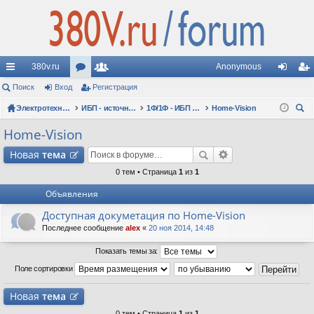
380v.ru
Anonymous
с
Поиск
Вход
ор
Регистрация
ол
хо
ег
ы
Электротехнические форумы
ум
ьз
ИБП - источники бесперебойного питания
1Ф/1Ф - ИБП N-POWER - однофазные 1-10 кВА - вопросы по моделям
Home-Vision
д
ис
ои
лк
ы
ов
тр
Home-Vision
ск
и
ат
ац
Новая
тема
ел
ия
0 тем • Страница
1
из
1
Объявления
и
Доступная докуметация по Home-Vision
Последнее сообщение
alex
«
20 ноя 2014, 14:48
Показать темы за:
Поле сортировки
Новая
тема
0 тем • Страница
1
из
1