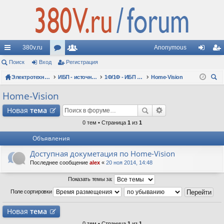
380v.ru
Anonymous
с
Поиск
Вход
ор
Регистрация
ол
хо
ег
ы
Электротехнические форумы
ум
ьз
ИБП - источники бесперебойного питания
1Ф/1Ф - ИБП N-POWER - однофазные 1-10 кВА - вопросы по моделям
Home-Vision
д
ис
ои
лк
ы
ов
тр
Home-Vision
ск
и
ат
ац
Новая
тема
ел
ия
0 тем • Страница
1
из
1
Объявления
и
Доступная докуметация по Home-Vision
Последнее сообщение
alex
«
20 ноя 2014, 14:48
Показать темы за:
Поле сортировки
Новая
тема
0 тем • Страница
1
из
1