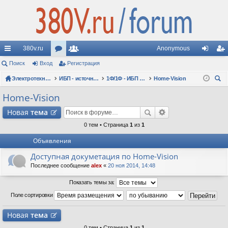
380v.ru
Anonymous
с
Поиск
Вход
ор
Регистрация
ол
хо
ег
ы
Электротехнические форумы
ум
ьз
ИБП - источники бесперебойного питания
1Ф/1Ф - ИБП N-POWER - однофазные 1-10 кВА - вопросы по моделям
Home-Vision
д
ис
ои
лк
ы
ов
тр
Home-Vision
ск
и
ат
ац
Новая
тема
ел
ия
0 тем • Страница
1
из
1
Объявления
и
Доступная докуметация по Home-Vision
Последнее сообщение
alex
«
20 ноя 2014, 14:48
Показать темы за:
Поле сортировки
Новая
тема
0 тем • Страница
1
из
1