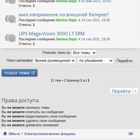
Последнее сообщение
Service Dept.
«
02 май 2012, 10:52
Ответы:
1
мин.няпряжение на внешней батерее?
Последнее сообщение
Service Dept.
«
14 сен 2011, 19:40
Ответы:
1
UPS Mega-Vision 3000 LT ERM
Последнее сообщение
Service Dept.
«
14 сен 2011, 19:36
Ответы:
1
Показать темы за:
Поле сортировки
Новая
тема
11 тем • Страница
1
из
1
Перейти
Права доступа
Вы
не можете
начинать темы
Вы
не можете
отвечать на сообщения
Вы
не можете
редактировать свои сообщения
Вы
не можете
удалять свои сообщения
Вы
не можете
добавлять вложения
380v.ru
Электротехнические форумы