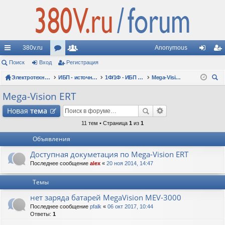
380v.ru
Anonymous
с
Поиск
Вход
ор
Регистрация
ол
хо
ег
ы
Электротехнические форумы
ум
ьз
ИБП - источники бесперебойного питания
1Ф/1Ф - ИБП N-POWER - однофазные 1-10 кВА - вопросы по моделям
Mega-Vision ERT
д
ис
ои
лк
ы
ов
тр
Mega-Vision ERT
ск
и
ат
ац
Новая
тема
ел
ия
11 тем • Страница
1
из
1
Объявления
и
Доступная докуметация по Mega-Vision ERT
Последнее сообщение
alex
«
20 ноя 2014, 14:47
Темы
нет заряда батарей MegaVision MEV-3000
Последнее сообщение
pfalk
«
06 окт 2017, 10:44
Ответы:
1