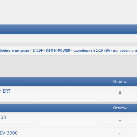
ебойного питания
1Ф/1Ф - ИБП N-POWER - однофазные 1-10 кВА - вопросы по 
Ответы
n ERT
0
Ответы
000
1
MEV-3000
1