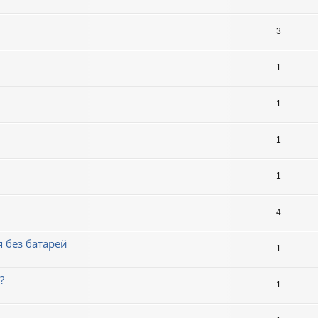
3
1
1
1
1
4
я без батарей
1
?
1