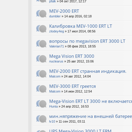
pfalk
» 04 окт 2017, 12:17
MEV-2000 ERT
dumbler
» 14 апр 2016, 02:18
Калибровка MEV-1000 ERT LT
zlodey4eg
» 17 июл 2014, 08:56
вопросы по megavision ERT 3000 LT
Valerian71
» 08 фев 2013, 18:55
Mega Vision ERT 3000
nuclearus
» 25 авг 2012, 15:06
MEV-2000 ERT странная индикация.
Malcom
» 24 авг 2012, 14:04
MEV-3000 ERT греется
Malcom
» 14 июн 2012, 12:54
Mega-Vision ERT LT 3000 не включаетс
Hunta
» 24 апр 2012, 16:53
мин.няпряжение на внешней батерее
lv10
» 11 сен 2011, 03:11
UPS Mega-Vision 3000 LT ERM