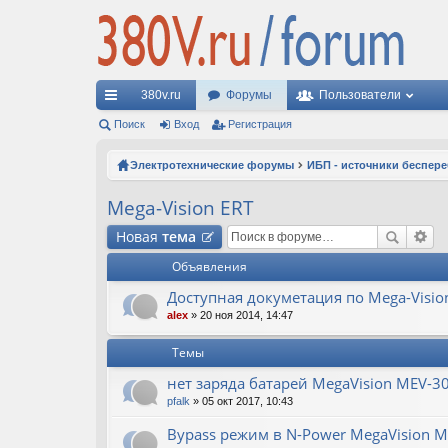
380v.ru
Форумы
Пользователи
с
Поиск
Вход
Регистрация
ы
Электротехнические форумы
ИБП - источники беспер
лк
Mega-Vision ERT
и
Новая
тема
Объявления
Доступная докуметация по Mega-Visio
alex
» 20 ноя 2014, 14:47
Темы
нет заряда батарей MegaVision MEV-3
pfalk
» 05 окт 2017, 10:43
Bypass режим в N-Power MegaVision 