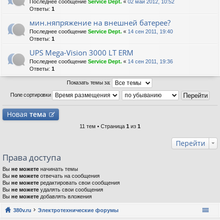
Последнее сообщение
Service Dept.
«
02 май 2012, 10:52
Ответы:
1
мин.няпряжение на внешней батерее?
Последнее сообщение
Service Dept.
«
14 сен 2011, 19:40
Ответы:
1
UPS Mega-Vision 3000 LT ERM
Последнее сообщение
Service Dept.
«
14 сен 2011, 19:36
Ответы:
1
Показать темы за:
Поле сортировки
Новая
тема
11 тем • Страница
1
из
1
Перейти
Права доступа
Вы
не можете
начинать темы
Вы
не можете
отвечать на сообщения
Вы
не можете
редактировать свои сообщения
Вы
не можете
удалять свои сообщения
Вы
не можете
добавлять вложения
380v.ru
Электротехнические форумы