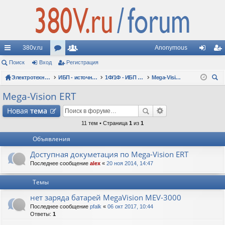
380v.ru
Anonymous
с
Поиск
Вход
ор
Регистрация
ол
хо
ег
ы
Электротехнические форумы
ум
ьз
ИБП - источники бесперебойного питания
1Ф/1Ф - ИБП N-POWER - однофазные 1-10 кВА - вопросы по моделям
Mega-Vision ERT
д
ис
ои
лк
ы
ов
тр
Mega-Vision ERT
ск
и
ат
ац
Новая
тема
ел
ия
11 тем • Страница
1
из
1
Объявления
и
Доступная докуметация по Mega-Vision ERT
Последнее сообщение
alex
«
20 ноя 2014, 14:47
Темы
нет заряда батарей MegaVision MEV-3000
Последнее сообщение
pfalk
«
06 окт 2017, 10:44
Ответы:
1