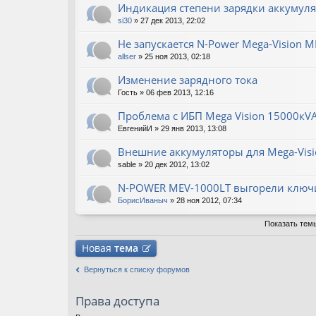
Индикация степени зарядки аккумул
si30
» 27 дек 2013, 22:02
Не запускается N-Power Mega-Vision M
allser
» 25 ноя 2013, 02:18
Изменение зарядного тока
Гость
» 06 фев 2013, 12:16
Проблема с ИБП Mega Vision 15000кV
ЕвгенийИ
» 29 янв 2013, 13:08
Внешние аккумуляторы для Mega-Visi
sable
» 20 дек 2012, 13:02
N-POWER MEV-1000LT выгорели ключи
БорисИваныч
» 28 ноя 2012, 07:34
Показать тем
Новая
тема
Вернуться к списку форумов
Права доступа