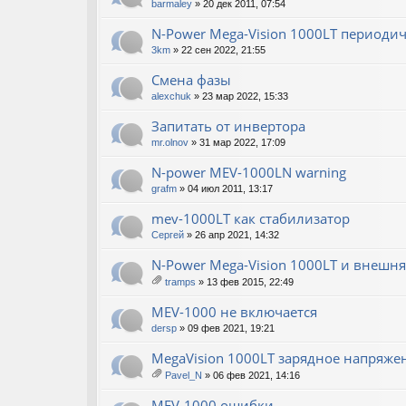
barmaley
» 20 дек 2011, 07:54
N-Power Mega-Vision 1000LT периоди
3km
» 22 сен 2022, 21:55
Смена фазы
alexchuk
» 23 мар 2022, 15:33
Запитать от инвертора
mr.olnov
» 31 мар 2022, 17:09
N-power MEV-1000LN warning
grafm
» 04 июл 2011, 13:17
mev-1000LT как стабилизатор
Сергей
» 26 апр 2021, 14:32
N-Power Mega-Vision 1000LT и внешня
tramps
» 13 фев 2015, 22:49
ло
ж
MEV-1000 не включается
ен
dersp
» 09 фев 2021, 19:21
ия
MegaVision 1000LT зарядное напряже
Pavel_N
» 06 фев 2021, 14:16
ло
ж
MEV-1000 ошибки