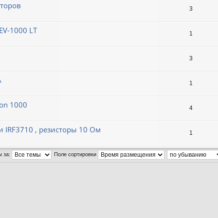
яторов
3
EV-1000 LT
1
3
A
1
on 1000
4
 IRF3710 , резисторы 10 Ом
1
ы за:
Поле сортировки