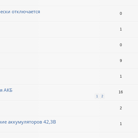
чески отключается
0
1
0
9
1
я АКБ
16
1
2
2
ние аккумуляторов 42,3В
1