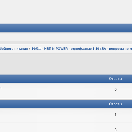
ебойного питания
1Ф/1Ф - ИБП N-POWER - однофазные 1-10 кВА - вопросы по 
Ответы
n
0
Ответы
1
3