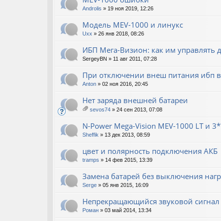
ен
Androlis
» 19 ноя 2019, 12:26
ия
Модель MEV-1000 и линукс
Uxx
» 26 янв 2018, 08:26
ИБП Мега-Визион: как им управлять 
SergeyBN
» 11 авг 2011, 07:28
При отключении внеш питания ибп 
Anton
» 02 ноя 2016, 20:45
Нет заряда внешней батареи
sevos74
» 24 сен 2013, 07:08
ло
ж
N-Power Mega-Vision MEV-1000 LT и 3*
ен
Sheffik
» 13 дек 2013, 08:59
ия
цвет и полярность подключения АКБ
tramps
» 14 фев 2015, 13:39
Замена батарей без выключения нагр
Serge
» 05 янв 2015, 16:09
Непрекращающийся звуковой сигнал
Роман
» 03 май 2014, 13:34