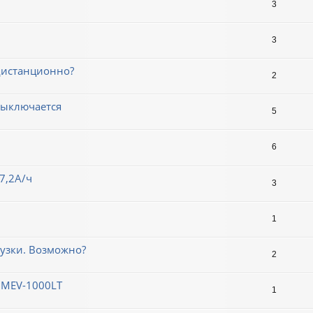
3
3
дистанционно?
2
выключается
5
6
7,2А/ч
3
1
узки. Возможно?
2
 MEV-1000LT
1