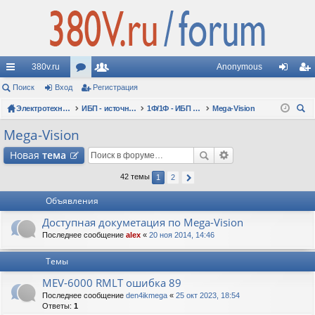
380v.ru
Anonymous
с
Поиск
Вход
ор
Регистрация
ол
хо
ег
ы
Электротехнические форумы
ум
ьз
ИБП - источники бесперебойного питания
1Ф/1Ф - ИБП N-POWER - однофазные 1-10 кВА - вопросы по моделям
Mega-Vision
д
ис
ои
лк
ы
ов
тр
Mega-Vision
ск
и
ат
ац
Новая
тема
ел
ия
42 темы
1
2
и
Объявления
Доступная докуметация по Mega-Vision
Последнее сообщение
alex
«
20 ноя 2014, 14:46
Темы
MEV-6000 RMLT ошибка 89
Последнее сообщение
den4ikmega
«
25 окт 2023, 18:54
Ответы:
1