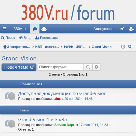
380v.ru
Anonymous
с
Поиск
Вход
ор
Регистрация
ол
хо
ег
ы
Электротехнические форумы
ум
ьз
ИБП - источники бесперебойного питания
1Ф/1Ф - ИБП N-POWER - однофазные 1-10 кВА - вопросы по моделям
Grand-Vision
д
ис
ои
лк
ы
ов
тр
Grand-Vision
ск
и
ат
ац
Новая
тема
ел
ия
2 темы • Страница
1
из
1
Объявления
и
Доступная докуметация по Grand-Vision
Последнее сообщение
alex
«
20 ноя 2014, 14:46
Темы
Grand-Vision 1 и 3 кВа
Последнее сообщение
Service Dept.
«
17 фев 2014, 14:33
Ответы:
1