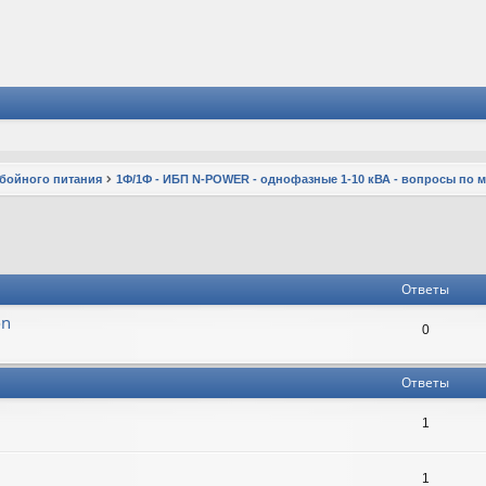
ебойного питания
1Ф/1Ф - ИБП N-POWER - однофазные 1-10 кВА - вопросы по 
Ответы
on
0
Ответы
1
1