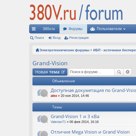
380v.ru
Форумы
Пользователи
с
Поиск
Вход
Регистрация
ы
Электротехнические форумы
ИБП - источники беспер
лк
Grand-Vision
и
Новая
тема
Объявления
Доступная докуметация по Grand-Visi
alex
» 20 ноя 2014, 14:46
Темы
Grand-Vision 1 и 3 кВа
Valerian71
» 06 фев 2014, 16:16
Отличие Mega Vision и Grand Vision