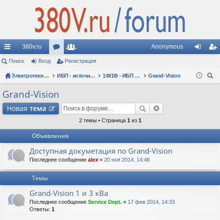
380v.ru
Anonymous
с
Поиск
Вход
ор
Регистрация
ол
хо
ег
ы
Электротехнические форумы
ум
ьз
ИБП - источники бесперебойного питания
1Ф/1Ф - ИБП N-POWER - однофазные 1-10 кВА - вопросы по моделям
Grand-Vision
д
ис
ои
лк
ы
ов
тр
Grand-Vision
ск
и
ат
ац
Новая
тема
ел
ия
2 темы • Страница
1
из
1
Объявления
и
Доступная докуметация по Grand-Vision
Последнее сообщение
alex
«
20 ноя 2014, 14:46
Темы
Grand-Vision 1 и 3 кВа
Последнее сообщение
Service Dept.
«
17 фев 2014, 14:33
Ответы:
1