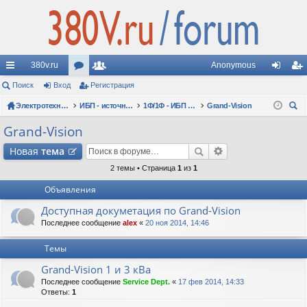
380v.ru
Anonymous
с
Поиск
Вход
ор
Регистрация
ол
хо
ег
ы
Электротехнические форумы
ум
ьз
ИБП - источники бесперебойного питания
1Ф/1Ф - ИБП N-POWER - однофазные 1-10 кВА - вопросы по моделям
Grand-Vision
д
ис
ои
лк
ы
ов
тр
Grand-Vision
ск
и
ат
ац
Новая
тема
ел
ия
2 темы • Страница
1
из
1
Объявления
и
Доступная докуметация по Grand-Vision
Последнее сообщение
alex
«
20 ноя 2014, 14:46
Темы
Grand-Vision 1 и 3 кВа
Последнее сообщение
Service Dept.
«
17 фев 2014, 14:33
Ответы:
1