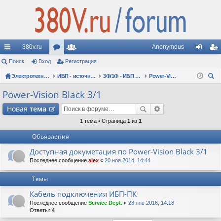
380v.ru
Anonymous
с
Поиск
Вход
ор
Регистрация
ол
хо
ег
ы
Электротехнические форумы
ум
ьз
ИБП - источники бесперебойного питания
3Ф/1Ф - ИБП N-POWER: трехфазно-однофазные 10-30 кВА - вопросы по моделям
Power-Vision Black 3/1
д
ис
ои
лк
ы
ов
тр
Power-Vision Black 3/1
ск
и
ат
ац
Новая
тема
ел
ия
1 тема • Страница
1
из
1
Объявления
и
Доступная докуметация по Power-Vision Black 3/1
Последнее сообщение
alex
«
20 ноя 2014, 14:44
Темы
Кабель подключения ИБП-ПК
Последнее сообщение
Service Dept.
«
28 янв 2016, 14:18
Ответы:
4