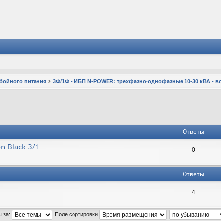
ебойного питания
3Ф/1Ф - ИБП N-POWER: трехфазно-однофазные 10-30 кВА - 
Ответы
n Black 3/1
0
Ответы
4
ы за:
Поле сортировки