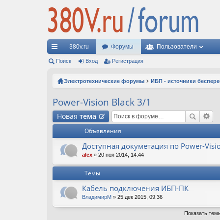
380v.ru
Форумы
Пользователи
с
Поиск
Вход
Регистрация
ы
Электротехнические форумы
ИБП - источники беспер
лк
Power-Vision Black 3/1
и
Новая
тема
Объявления
Доступная докуметация по Power-Visio
alex
» 20 ноя 2014, 14:44
Темы
Кабель подключения ИБП-ПК
ВладимирМ
» 25 дек 2015, 09:36
Показать тем