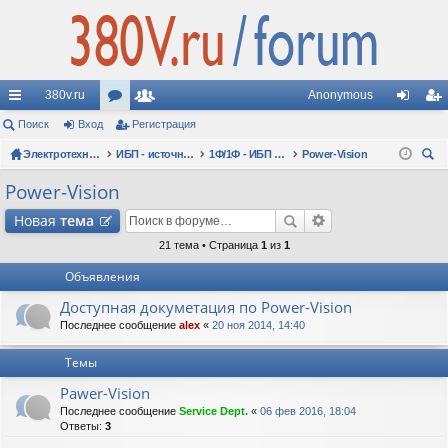
380v.ru
Anonymous
с
Поиск
Вход
ор
Регистрация
ол
хо
ег
ы
Электротехнические форумы
ум
ьз
ИБП - источники бесперебойного питания
1Ф/1Ф - ИБП N-POWER - однофазные 1-10 кВА - вопросы по моделям
Power-Vision
д
ис
ои
лк
ы
ов
тр
Power-Vision
ск
и
ат
ац
Новая
тема
ел
ия
21 тема • Страница
1
из
1
Объявления
и
Доступная докуметация по Power-Vision
Последнее сообщение
alex
«
20 ноя 2014, 14:40
Темы
Pawer-Vision
Последнее сообщение
Service Dept.
«
06 фев 2016, 18:04
Ответы:
3